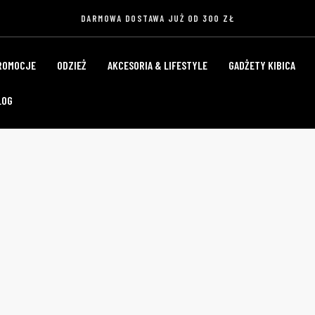
DARMOWA DOSTAWA JUŻ OD 300 ZŁ
ROMOCJE
ODZIEŻ
AKCESORIA & LIFESTYLE
GADŻETY KIBICA
LOG
SZKLANKA
Home
Produkty
Szklanka