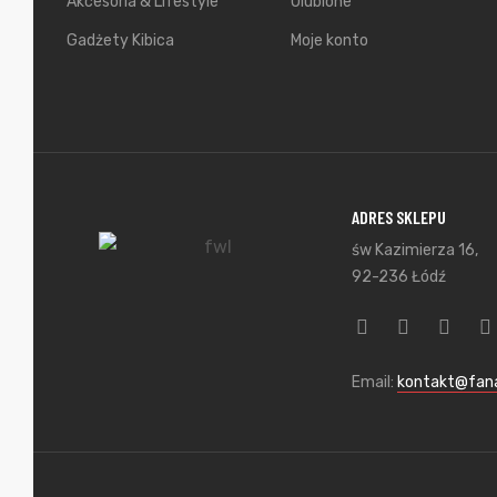
Akcesoria & Lifestyle
Ulubione
Gadżety Kibica
Moje konto
ADRES SKLEPU
św Kazimierza 16,
92-236 Łódź
Email:
kontakt@fana