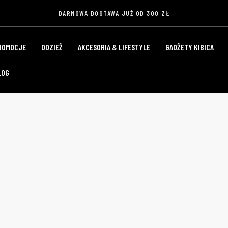
DARMOWA DOSTAWA JUŻ OD 300 ZŁ
ROMOCJE
ODZIEŻ
AKCESORIA & LIFESTYLE
GADŻETY KIBICA
LOG
POLITYKA COOKIE
Home
Polityka Cookie