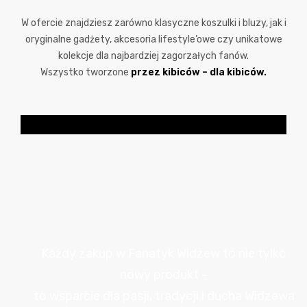
W ofercie znajdziesz zarówno klasyczne koszulki i bluzy, jak i
oryginalne gadżety, akcesoria lifestyle’owe czy unikatowe
kolekcje dla najbardziej zagorzałych fanów.
Wszystko tworzone
przez kibiców – dla kibiców.
Każdy zakup w Fanatyk Widzew to nie tylko
nowy produkt –
to wsparcie dla pasji, tradycji i ducha Widzewa