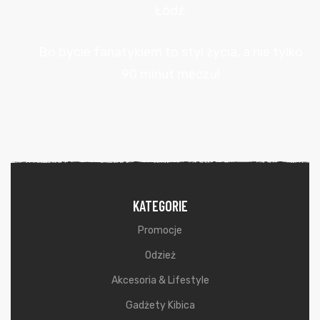
Łódź.
Bo bycie fanatykiem to styl życia, a nie tylko
90 minut meczu!
KATEGORIE
Promocje
Odzież
Akcesoria & Lifestyle
Gadżety Kibica