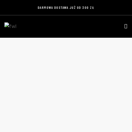
DARMOWA DOSTAWA JUŻ OD 300 ZŁ
PODKŁADKA
Home
Produkty
Podkładka