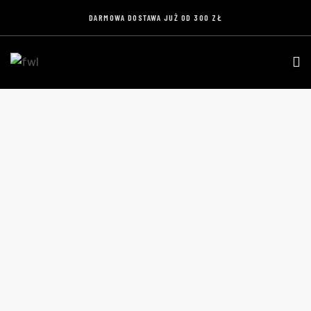
DARMOWA DOSTAWA JUŻ OD 300 ZŁ
ZAPALNICZKA Z OTWIERACZEM
Home
Produkty
Zapalniczka z otwieraczem