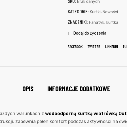
SKU:
Brak danych
KATEGORIE:
,
Kurtki
Nowości
ZNACZNIKI:
,
Fanatyk
kurtka
Dodaj do życzenia
FACEBOOK
TWITTER
LINKEDIN
TU
OPIS
INFORMACJE DODATKOWE
każdych warunkach z
wodoodporną kurtką wiatrówką Out
trukcji, zapewnia pełen komfort podczas aktywności na ś