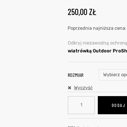
250,00
ZŁ
Poprzednia najniższa cena
Odkryj niezawodną ochron
wiatrówką Outdoor ProSh
ROZMIAR
Wyczyść
DODAJ