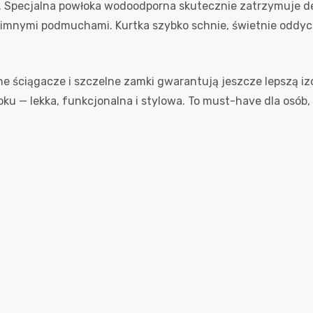
y. Specjalna powłoka wodoodporna skutecznie zatrzymuje de
imnymi podmuchami. Kurtka szybko schnie, świetnie oddycha
e ściągacze i szczelne zamki gwarantują jeszcze lepszą izo
oku — lekka, funkcjonalna i stylowa. To must-have dla osób,