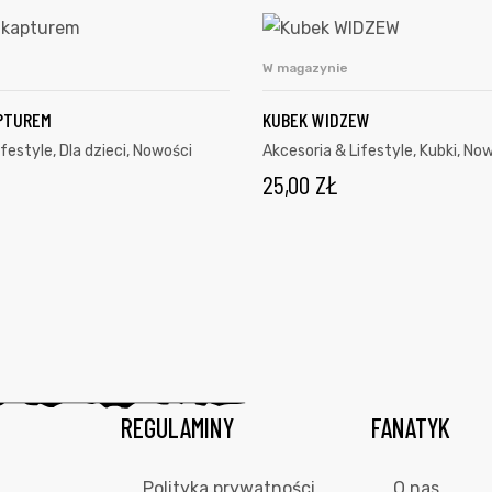
W magazynie
ODAJ DO KOSZYKA
DODAJ DO KOSZY
PTUREM
KUBEK WIDZEW
ifestyle
,
Dla dzieci
,
Nowości
Akcesoria & Lifestyle
,
Kubki
,
Now
25,00
ZŁ
REGULAMINY
FANATYK
Polityka prywatności
O nas