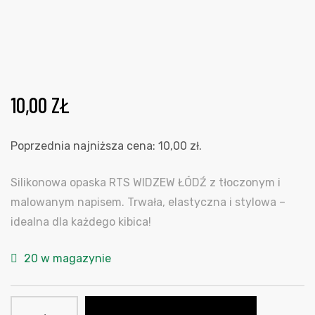
10,00
ZŁ
Poprzednia najniższa cena:
10,00
zł
.
Silikonowa opaska RTS WIDZEW ŁÓDŹ z tłoczonym i
malowanym napisem. Trwała, elastyczna i stylowa –
idealna dla każdego kibica!
20 w magazynie