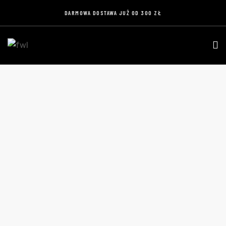
DARMOWA DOSTAWA JUŻ OD 300 ZŁ
OPASKA RTS WIDZEW ŁÓDŹ – SILIKONOWA,
TŁOCZONA I MALOWANA
Home
Produkty
Opaska RTS WIDZEW ŁÓDŹ –
silikonowa, tłoczona i malowana