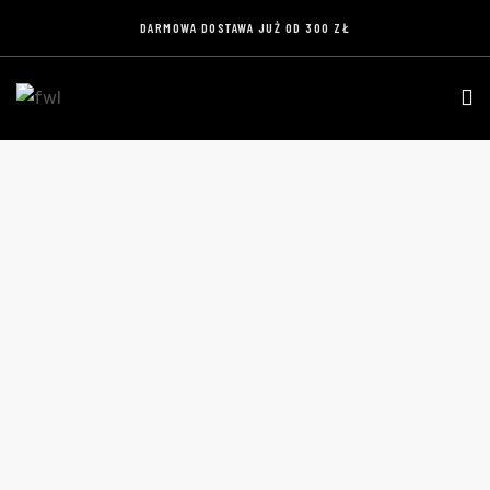
DARMOWA DOSTAWA JUŻ OD 300 ZŁ
KOSZULKA WYJAZD RZECZ ŚWIĘTA –
BAWEŁNIANA KOSZULKA Z NADRUKIEM
KIBICOWSKIM
Home
Produkty
Koszulka WYJAZD RZECZ ŚWIĘTA –
bawełniana koszulka z nadrukiem kibicowskim