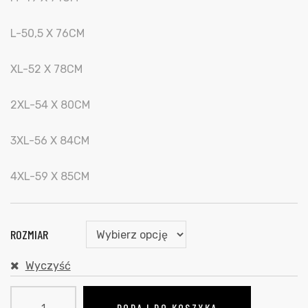
L-50,5 X 76CM
XL-52 X 78CM
2XL-54 X 80CM
3XL-56 X 84CM
4XL-59 X 85CM
ROZMIAR
Wyczyść
DODAJ DO KOSZYKA