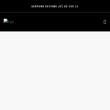
DARMOWA DOSTAWA JUŻ OD 300 ZŁ
KOSZULKA RUSHGUARD – SPORTOWA KOSZULKA
KOMPRESYJNA, TECHNICZNA, TRENINGOWA
Home
Produkty
Koszulka RUSHGUARD – sportowa
koszulka kompresyjna, techniczna, treningowa