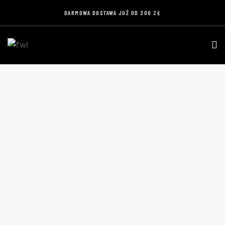
DARMOWA DOSTAWA JUŻ OD 300 ZŁ
KOSZULKA FOOTBALL FANS CUP (CZARNA) –
BAWEŁNIANA KOSZULKA Z NADRUKIEM
Home
Produkty
Koszulka Football Fans Cup (czarna) –
bawełniana koszulka z nadrukiem