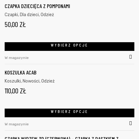
CZAPKA DZIECIĘCA Z POMPONAMI
Czapki
,
Dla dzieci
,
Odzież
50,00
ZŁ
WYBIERZ OPCJE
W magazynie
KOSZULKA ACAB
Koszulki
,
Nowości
,
Odzież
110,00
ZŁ
WYBIERZ OPCJE
W magazynie
CZAPKA WIDZEW 3D (CZERWONA) – CZAPKA Z DASZKIEM Z